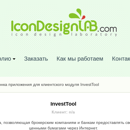
олио
Заказать
Как мы работаем
Конта
нка приложения для клиентского модуля InvestTool
InvestTool
Клиент: n/a
 позволяющая брокерским компаниям и банкам предоставлять сво
ценными бумагами через Интернет.