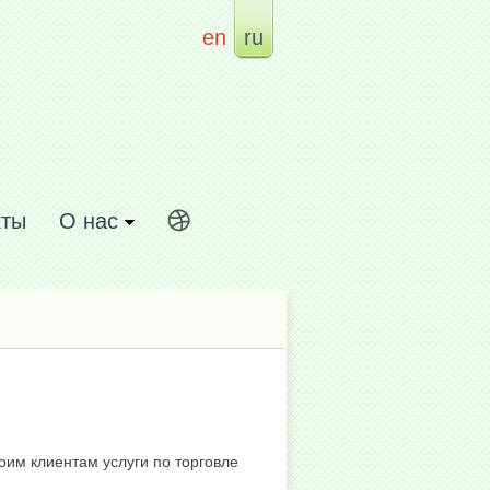
en
ru
кты
О нас
им клиентам услуги по торговле