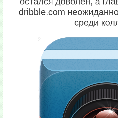
остался доволен, а гл
dribble.com неожиданн
среди кол