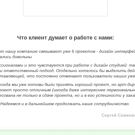
Что клиент думает о работе с нами:
om нашу компанию связывают уже 6 проектов - дизайн интерфей
ались довольны.
ионалами и это чувствуется при работе с дизайн студией: тв
и ответственный подход. Отдельно хотелось бы выделить де
ставляющей, что постоянно отмечают пользователи наших уже
 когда мы уже готовы были принять хороший проект, но арт-ди
роект просто отличным (иногда даже интереснее первоначально
ована не только в сдаче проекта, но и в его успешности у зака
. Надеемся и в дальнейшем продолжать наше сотрудничество.
Сергей Симков