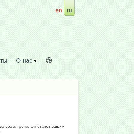
en
ru
кты
О нас
 во время речи. Он станет вашим
.