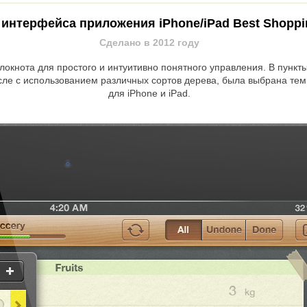
интерфейса приложения iPhone/iPad Best Shoppin
Сделано в 2012 году
локнота для простого и интуитивно понятного управления. В пунк
числе с использованием различных сортов дерева, была выбрана т
для iPhone и iPad.