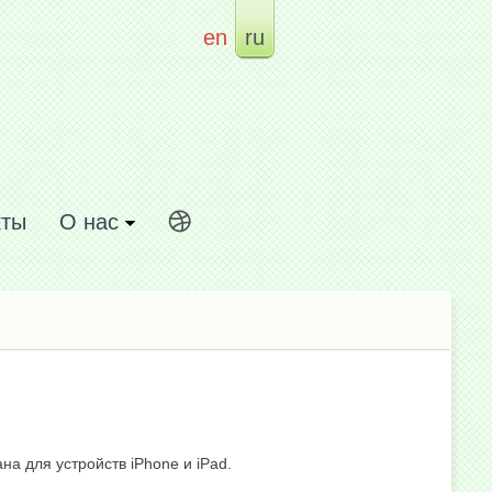
en
ru
кты
О нас
а для устройств iPhone и iPad.