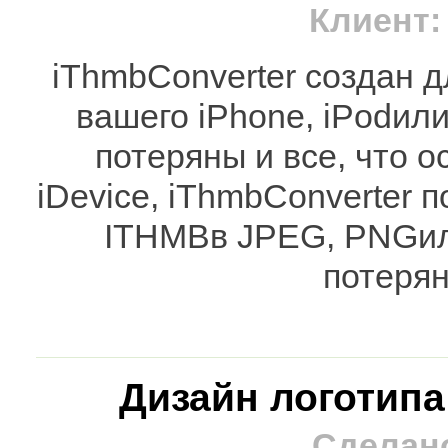
Клиент:
iThmb
Converter
создан д
вашего
iPhone
,
iPod
ил
потеряны и все, что о
iDevice
,
iThmb
Converter
п
ITHMB
в
JPEG
,
PNG
и
потеря
Дизайн логотипа
Сделано