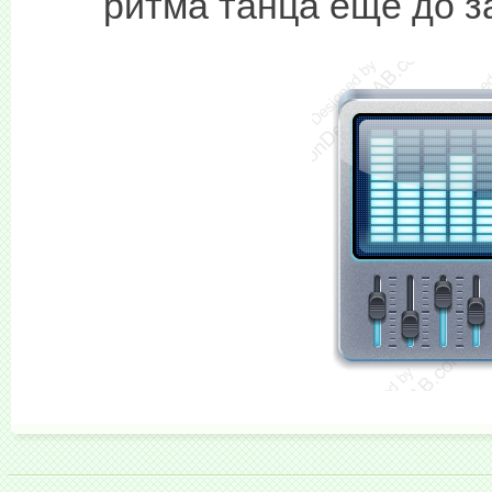
ритма танца ещё до з