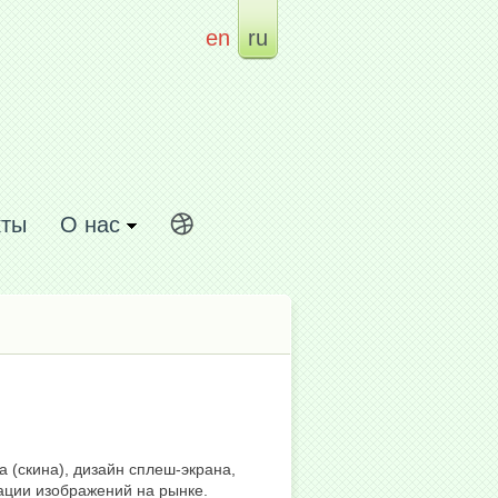
en
ru
кты
О нас
 (скина), дизайн сплеш-экрана,
ации изображений на рынке.