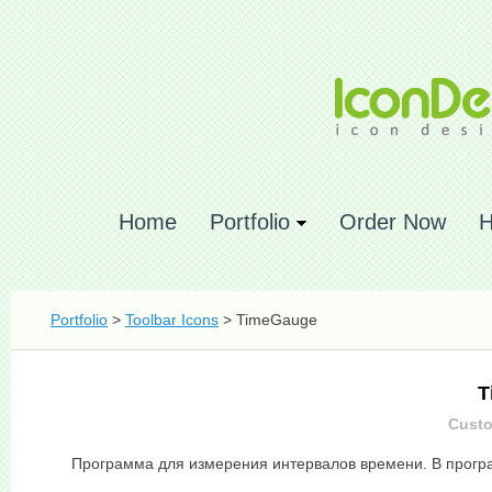
Home
Portfolio
Order Now
H
Portfolio
>
Toolbar Icons
> TimeGauge
T
Custo
Программа для измерения интервалов времени. В програ